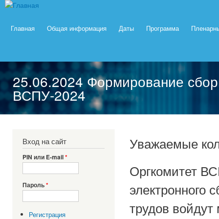
Пер
Главное меню
ос
XIV
Россия,
со
Главная
Общая информация
Даты
Программа
Пленарн
Всероссийское
Москва,
совещание по
ИПУ
РАН,
проблемам
17-20
управления
июня
25.06.2024 Формирование сбор
2024
ВСПУ-2024
Вы здесь
Уважаемые кол
Вход на сайт
PIN или E-mail
*
Оргкомитет ВС
электронного с
Пароль
*
трудов войдут
Регистрация